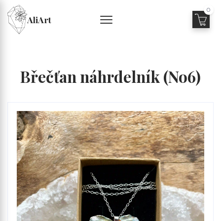
0
AliArt
Břečťan náhrdelník (No6)