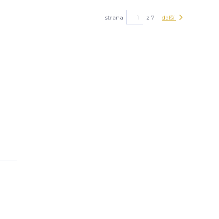
strana
z 7
další