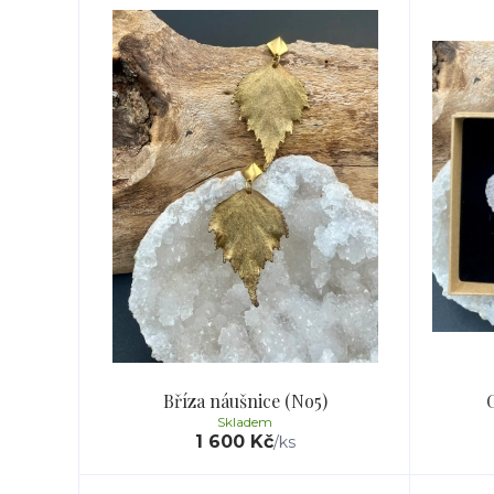
Bříza náušnice (No5)
Skladem
1 600 Kč
/
ks