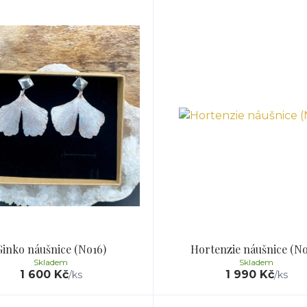
Ginko náušnice (No16)
Hortenzie náušnice (No
Skladem
Skladem
1 600 Kč
1 990 Kč
/
ks
/
ks