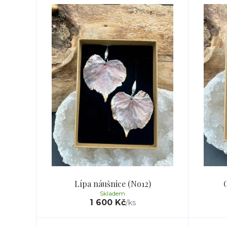
Lípa náušnice (No12)
Skladem
1 600 Kč
/
ks