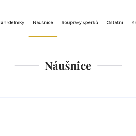
áhrdelníky
Náušnice
Soupravy šperků
Ostatní
Kr
Náušnice