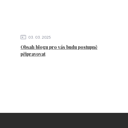
03
03
2025
Obsah blogu pro vás budu postupně
připravovat