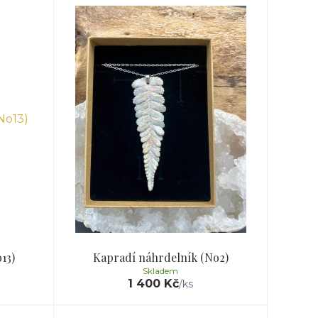
13)
Kapradí náhrdelník (No2)
Skladem
1 400 Kč
/
ks