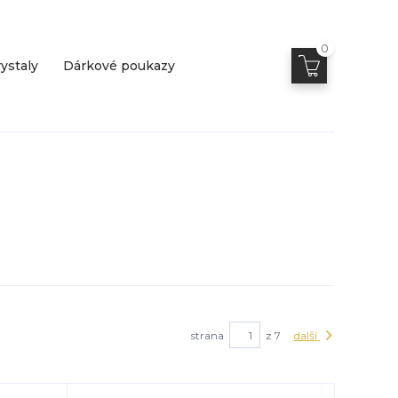
0
ystaly
Dárkové poukazy
strana
z 7
další