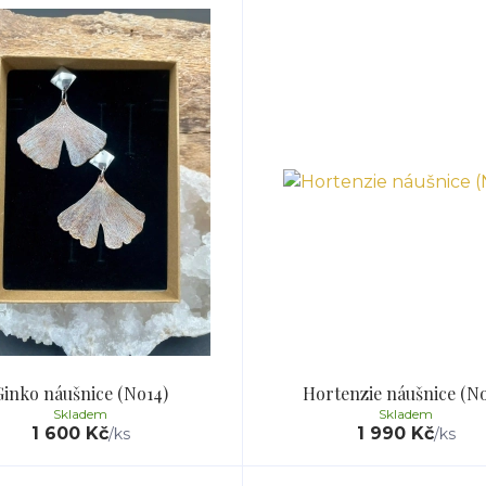
Ginko náušnice (No14)
Hortenzie náušnice (No
Skladem
Skladem
1 600 Kč
1 990 Kč
/
ks
/
ks