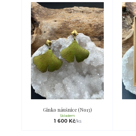
Ginko náušnice (No13)
Skladem
1 600 Kč
/
ks