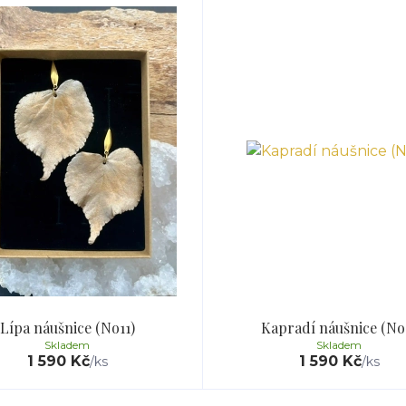
Lípa náušnice (No11)
Kapradí náušnice (No
Skladem
Skladem
1 590 Kč
1 590 Kč
/
ks
/
ks