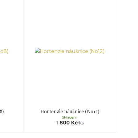
8)
Hortenzie náušnice (No12)
Skladem
1 800 Kč
/
ks