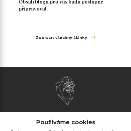
Obsah blogu pro vás budu postupně
připravovat
Zobrazit všechny články
AliArt
Použiváme cookies
Obchodní podmínky
Ochrana osobních údajů