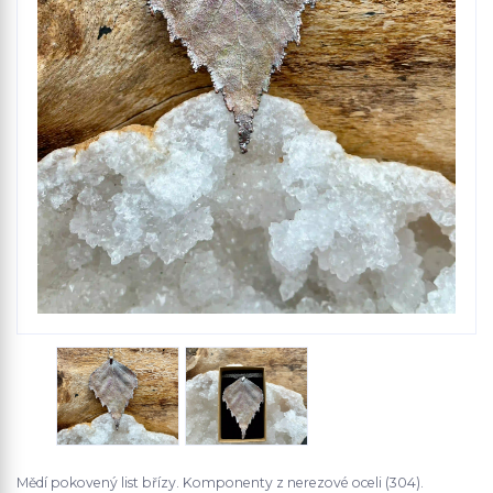
Mědí pokovený list břízy. Komponenty z nerezové oceli (304).