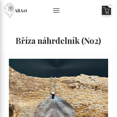
0
AliArt
Bříza náhrdelník (No2)