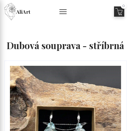
0
AliArt
Dubová souprava - stříbrná