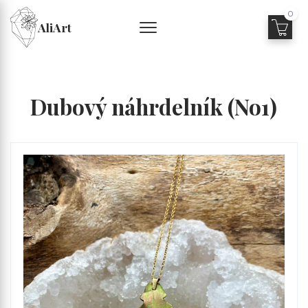
0
AliArt
Dubový náhrdelník (No1)