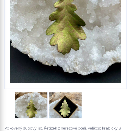
Pokovený dubový list. Řetízek z nerezové oceli. Velikost krabičky 8