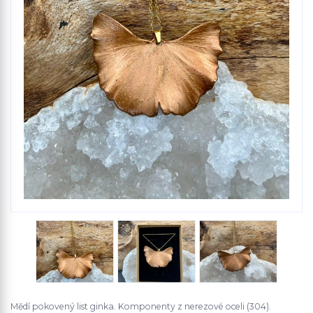
Mědí pokovený list ginka. Komponenty z nerezové oceli (304).