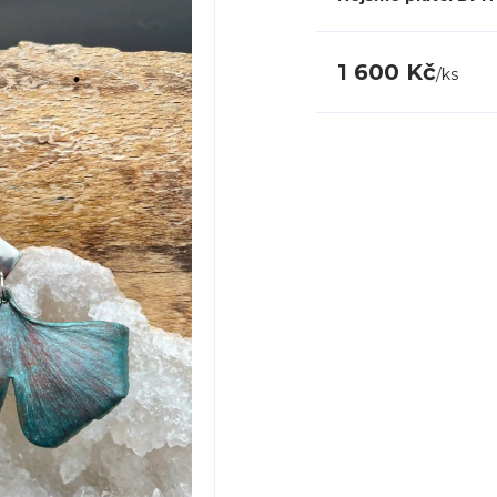
1 600 Kč
/
ks