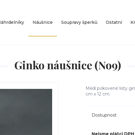
áhrdelníky
Náušnice
Soupravy šperků
Ostatní
Kr
Ginko náušnice (No9)
Mědí pokovené listy gin
cm x 12 cm.
Dostupnost
Nejsme plátci DPH