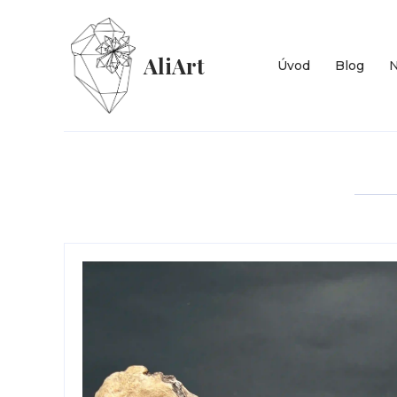
AliArt
Úvod
Blog
N