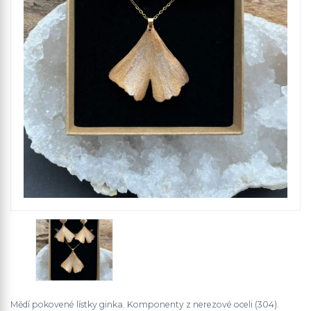
Mědí pokovené lístky ginka. Komponenty z nerezové oceli (304).