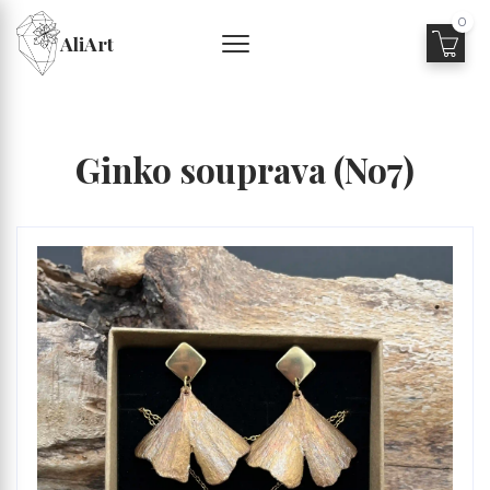
0
AliArt
Ginko souprava (No7)