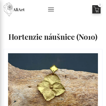
0
AliArt
Hortenzie náušnice (No1o)