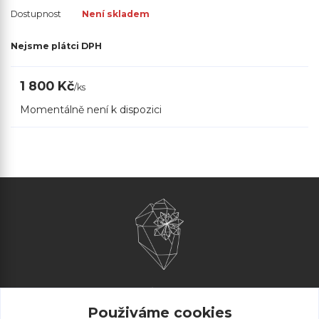
Dostupnost
Není skladem
Nejsme plátci DPH
1 800 Kč
/
ks
Momentálně není k dispozici
AliArt
Použiváme cookies
Obchodní podmínky