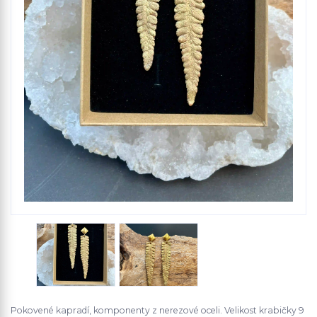
Pokovené kapradí, komponenty z nerezové oceli. Velikost krabičky 9