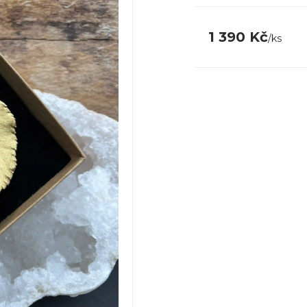
1 390 Kč
/
ks