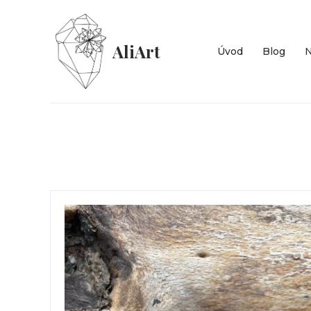
AliArt
Úvod
Blog
N