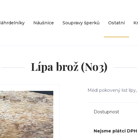
áhrdelníky
Náušnice
Soupravy šperků
Ostatní
Kr
Lípa brož (No3)
Mědí pokovený list lípy,
Dostupnost
Nejsme plátci DPH