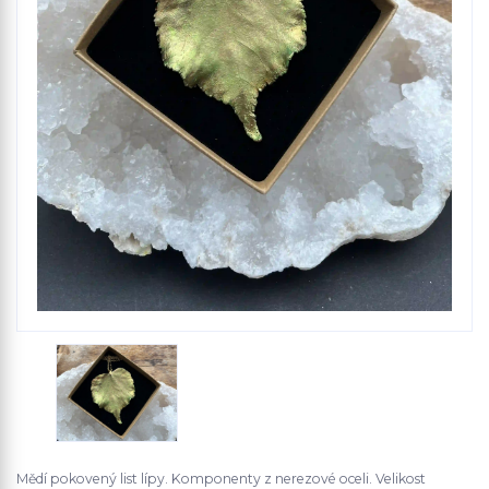
Mědí pokovený list lípy. Komponenty z nerezové oceli. Velikost