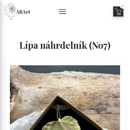
0
AliArt
Lípa náhrdelník (No7)