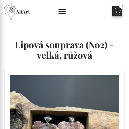
0
AliArt
Lipová souprava (No2) -
velká, růžová