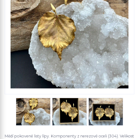
Mědí pokovené listy lípy. Komponenty z nerezové oceli (304). Velikost