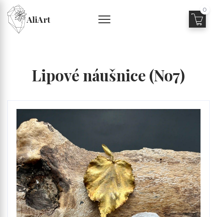
0
AliArt
Lipové náušnice (No7)