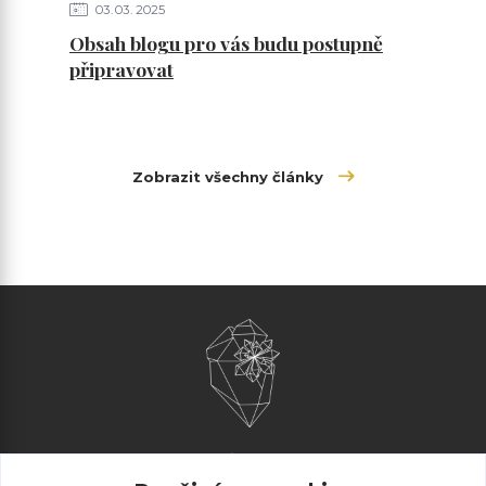
03
03
2025
Obsah blogu pro vás budu postupně
připravovat
Zobrazit všechny články
AliArt