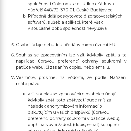
společností Golemos s.r.o., sídlem Zátkovo
nábřeží 448/73, 370 01, České Budějovice
Případně další poskytovatelé zpracovatelských
softwarů, služeb a aplikací, které však
v současné době společnost nevyužívá.
Osobní údaje nebudou předány mimo území EU.
Souhlas se zpracováním lze vzít kdykoliv zpět, a to
například úpravou preferencí ochrany soukromí v
patičce webu, či zasláním dopisu nebo emailu.
Vezměte, prosíme, na vědomí, že podle Nařízení
máte právo:
vzít souhlas se zpracováním osobních údajů
kdykoliv zpět, toto zpětvzetí bude mít za
následek anonymizování informací o
diskutujícím u vašich příspěvků (úpravou
preferencí ochrany soukromí v patičce webu),
popř. na slovní žádost (dopis, email) kompletní
výmaz vašich diskuzních příspěvků.