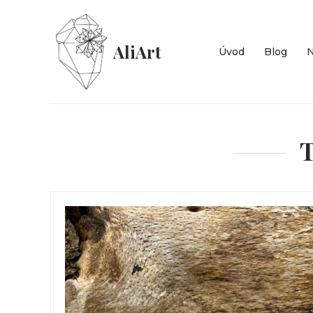
AliArt
Úvod
Blog
N
T