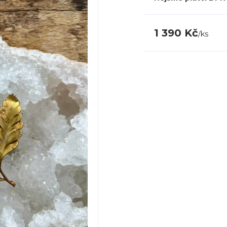
1 390 Kč
/
ks