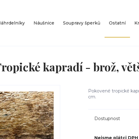
áhrdelníky
Náušnice
Soupravy šperků
Ostatní
Kr
ropické kapradí - brož, vět
Pokovené tropické kapra
cm.
Dostupnost
Nejsme plátci DPH